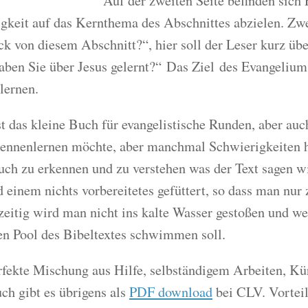
Auf der zweiten Seite befinden sich 
gkeit auf das Kernthema des Abschnittes abzielen. Zwei
ck von diesem Abschnitt?“, hier soll der Leser kurz üb
aben Sie über Jesus gelernt?“ Das Ziel des Evangelium
lernen.
ist das kleine Buch für evangelistische Runden, aber a
kennenlernen möchte, aber manchmal Schwierigkeiten 
ch zu erkennen und zu verstehen was der Text sagen will
 einem nichts vorbereitetes gefüttert, so dass man nur
zeitig wird man nicht ins kalte Wasser gestoßen und w
en Pool des Bibeltextes schwimmen soll.
rfekte Mischung aus Hilfe, selbständigem Arbeiten, Kü
ch gibt es übrigens als
PDF download
bei CLV. Vorteil