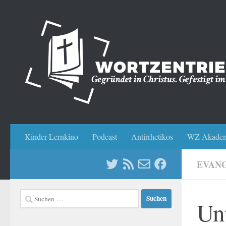
Zum Inhalt springen
Kinder Lernkino
Podcast
Antirrhetikos
WZ Akadem
EVANG
Suchen
Un
nach: