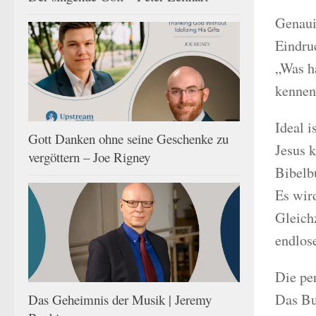
Genaui
Eindru
„Was h
kennen
Ideal 
Gott Danken ohne seine Geschenke zu
Jesus 
vergöttern – Joe Rigney
Bibelbu
Es wird
Gleich
endlos
Die pe
Das Bu
Das Geheimnis der Musik | Jeremy