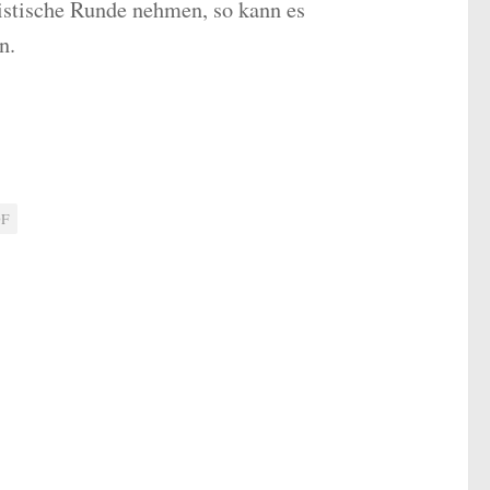
istische Runde nehmen, so kann es
n.
DF