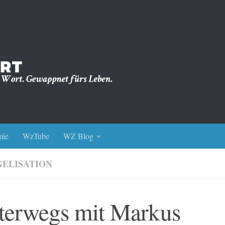
ie
WzTube
WZ Blog
ELISATION
terwegs mit Markus