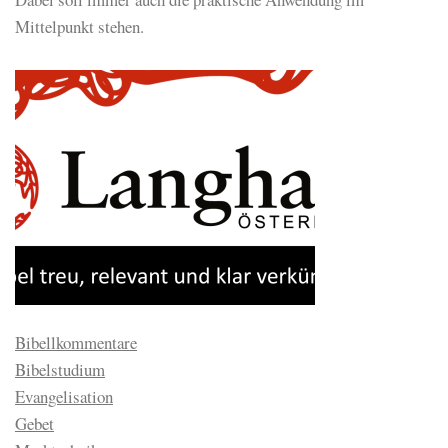
Mittelpunkt stehen.
Bibellkommentare
Bibelstudium
Evangelisation
Gebet