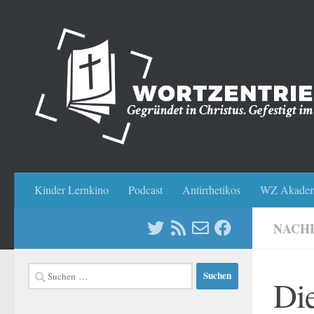
Zum Inhalt springen
Kinder Lernkino
Podcast
Antirrhetikos
WZ Akadem
NACH
Suchen
Die
nach: