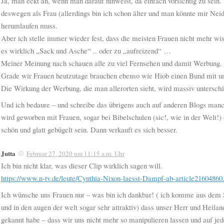
Ja, man eckt an, wenn man darauf hinweist, da einfach vorsichtig zu sein. 
deswegen als Frau (allerdings bin ich schon älter und man könnte mir Neid
herumlaufen muss.
Aber ich stelle immer wieder fest, dass die meisten Frauen nicht mehr wis
es wirklich „Sack und Asche“ .. oder zu „aufreizend“ …
Meiner Meinung nach schauen alle zu viel Fernsehen und damit Werbung.
Grade wir Frauen heutzutage brauchen ebenso wie Hiob einen Bund mit u
Die Wirkung der Werbung, die man allerorten sieht, wird massiv unterschä
Und ich bedaure – und schreibe das übrigens auch auf anderen Blogs man
wird geworben mit Frauen, sogar bei Bibelschulen (sic!, wie in der Welt!
schön und glatt gebügelt sein. Dann verkauft es sich besser.
Jutta
Februar 27, 2020 um 11:15 a.m. Uhr
Ich bin nicht klar, was dieser Clip wirklich sagen will.
https://www.n-tv.de/leute/Cynthia-Nixon-laesst-Dampf-ab-article21604860
Ich wünsche uns Frauen nur – was bin ich dankbar! ( ich komme aus dem Sh
und in den augen der welt sogar sehr attraktiv) dass unser Herr und Heila
gekannt habe – dass wir uns nicht mehr so manipulieren lassen und auf je