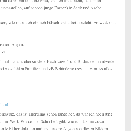
Und dabei bin ich eine Frau, und ich finde nicht, dass man
 unterstellen, auf schöne junge Frauen) in Sack und Asche
sen, wie man sich einfach hübsch und adrett anzieht. Entweder ist
nseren Augen.
tzt.
chmal – auch: ebenso viele Buch“cover“ und Bilder, denn entweder
) oder es fehlen Familien und zB Behinderte usw … es muss alles
.html
owbiz, das ist allerdings schon lange her, da war ich noch jung
nd mir Wert, Würde und Schönheit gibt, wie ich das nie zuvor
den Mist hereinfallen und und unsere Augen von diesen Bildern