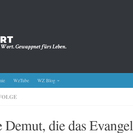
ie
WzTube
WZ Blog
FOLGE
 Demut, die das Evangel