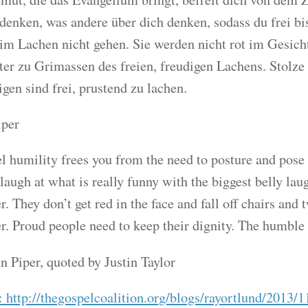
denken, was andere über dich denken, sodass du frei bis
im Lachen nicht gehen. Sie werden nicht rot im Gesicht
ter zu Grimassen des freien, freudigen Lachens. Stolz
en sind frei, prustend zu lachen.
iper
 humility frees you from the need to posture and pose a
 laugh at what is really funny with the biggest belly lau
r. They don’t get red in the face and fall off chairs and t
r. Proud people need to keep their dignity. The humble 
n Piper, quoted by Justin Taylor
 http://thegospelcoalition.org/blogs/rayortlund/2013/1