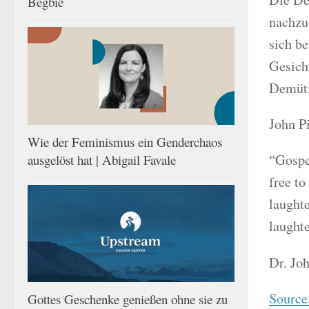
Begbie
nachzu
sich be
Gesich
Demütig
John P
Wie der Feminismus ein Genderchaos
“Gospel
ausgelöst hat | Abigail Favale
free to
laughte
laughte
Dr. Joh
Source:
Gottes Geschenke genießen ohne sie zu