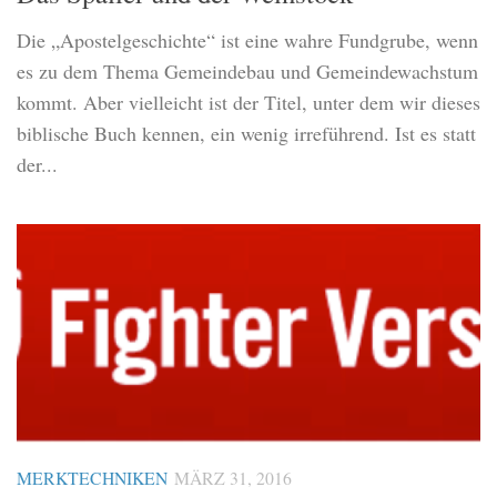
Die „Apostelgeschichte“ ist eine wahre Fundgrube, wenn
es zu dem Thema Gemeindebau und Gemeindewachstum
kommt. Aber vielleicht ist der Titel, unter dem wir dieses
biblische Buch kennen, ein wenig irreführend. Ist es statt
der...
MERKTECHNIKEN
MÄRZ 31, 2016