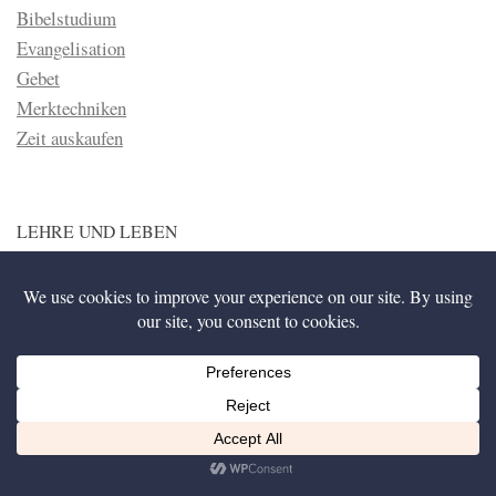
Bibelstudium
Evangelisation
Gebet
Merktechniken
Zeit auskaufen
LEHRE UND LEBEN
Dieser Bereich soll zeigen, dass Lehre nicht etwas ist was
theoretisch und langweilig, sondern der Brennstoff der unsere
Liebe zu Gott anfacht, ist. Jesus sagte einmal, dass die
Wahrheit frei machen würde (Joh 8:32) und genauso ist auch
das Gegenteil der Fall. Lüge, oder falsche Lehre nimmt
gefangen und hindert den Menschen daran treu und fröhlich für
Gott zu leben.
Diese Website nutzt Cookies, um bestmögliche Funktionalität bieten zu können.
Ich bin einverstanden