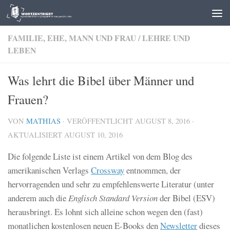
Zum Inhalt springen
FAMILIE, EHE, MANN UND FRAU
/
LEHRE UND
LEBEN
Was lehrt die Bibel über Männer und
Frauen?
VON
MATHIAS
· VERÖFFENTLICHT
AUGUST 8, 2016
·
AKTUALISIERT
AUGUST 10, 2016
Die folgende Liste ist einem Artikel von dem Blog des
amerikanischen Verlags
Crossway
entnommen, der
hervorragenden und sehr zu empfehlenswerte Literatur (unter
anderem auch die
Englisch Standard Version
der Bibel (ESV)
herausbringt. Es lohnt sich alleine schon wegen den (fast)
monatlichen kostenlosen neuen E-Books den
Newsletter
dieses