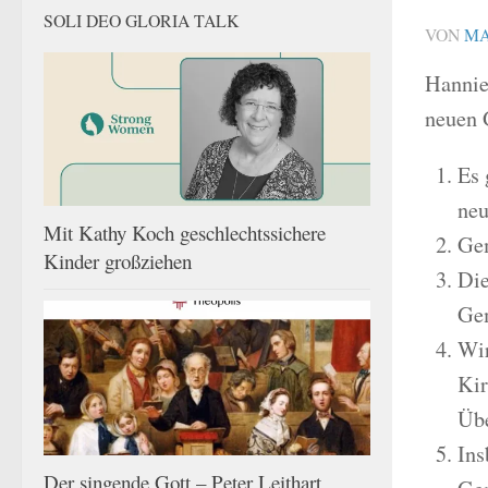
SOLI DEO GLORIA TALK
VON
MA
Hannie
neuen 
Es 
neu
Mit Kathy Koch geschlechtssichere
Gem
Kinder großziehen
Die
Gem
Wir
Kir
Übe
Ins
Der singende Gott – Peter Leithart