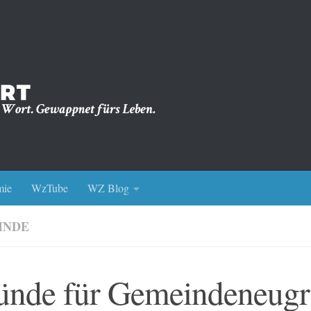
ie
WzTube
WZ Blog
INDE
ünde für Gemeindeneug