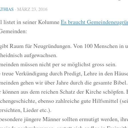
THIAS
·
MÄRZ 23, 2016
l listet in seiner Kolumne
Es braucht Gemeindeneugrü
Gemeinden:
gibt Raum für Neugründungen. Von 100 Menschen in u
heidnisch aufgewachsen.
einden müssen nicht per se möglichst gross sein.
 treue Verkündigung durch Predigt, Lehre in den Häuse
einden gehen wir über Jahre durch die gesamte Bibel.
 können aus dem reichen Schatz der Kirche schöpfen. E
chengeschichte, ebenso zahlreiche gute Hilfsmittel (s
rsichten, Lieder etc.).
besondere jüngere Männer sollten ermutigt werden, ihr