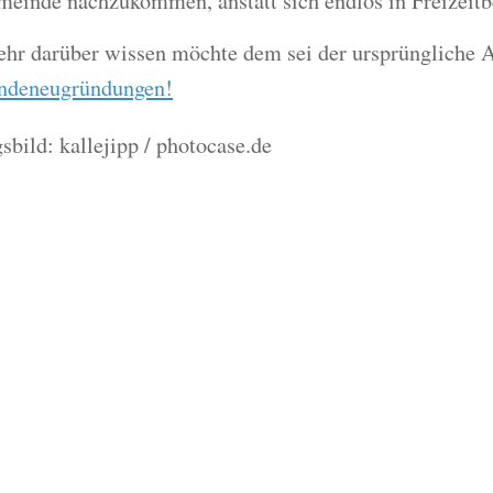
einde nachzukommen, anstatt sich endlos in Freizeitbe
hr darüber wissen möchte dem sei der ursprüngliche 
ndeneugründungen!
sbild: kallejipp / photocase.de