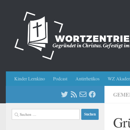
Zum Inhalt springen
Kinder Lernkino
Podcast
Antirrhetikos
WZ Akadem
GEME
Suchen
Gr
nach: