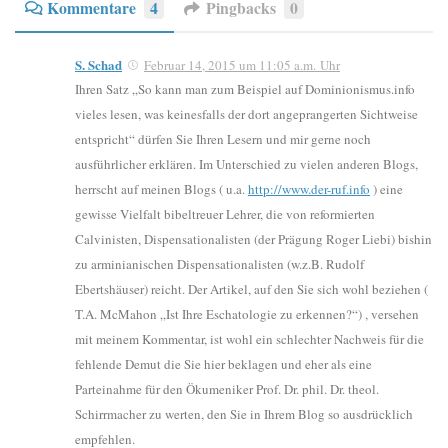
Kommentare
4
Pingbacks
0
S. Schad
Februar 14, 2015 um 11:05 a.m. Uhr
Ihren Satz „So kann man zum Beispiel auf Dominionismus.info
vieles lesen, was keinesfalls der dort angeprangerten Sichtweise
entspricht“ dürfen Sie Ihren Lesern und mir gerne noch
ausführlicher erklären. Im Unterschied zu vielen anderen Blogs,
herrscht auf meinen Blogs ( u.a.
http://www.der-ruf.info
) eine
gewisse Vielfalt bibeltreuer Lehrer, die von reformierten
Calvinisten, Dispensationalisten (der Prägung Roger Liebi) bishin
zu arminianischen Dispensationalisten (w.z.B. Rudolf
Ebertshäuser) reicht. Der Artikel, auf den Sie sich wohl beziehen (
T.A. McMahon „Ist Ihre Eschatologie zu erkennen?“) , versehen
mit meinem Kommentar, ist wohl ein schlechter Nachweis für die
fehlende Demut die Sie hier beklagen und eher als eine
Parteinahme für den Ökumeniker Prof. Dr. phil. Dr. theol.
Schirrmacher zu werten, den Sie in Ihrem Blog so ausdrücklich
empfehlen.