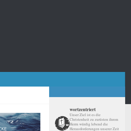
wortzentriert
Unser Ziel ist es die
Christenheit zu zurüsten ihrem
Herrn würdig lebend die
Herausforderungen unserer Zeit