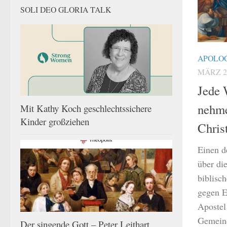
SOLI DEO GLORIA TALK
APOLO
MÄRZ 21
Jede 
nehme
Mit Kathy Koch geschlechtssichere
Kinder großziehen
Chris
Einen d
über di
biblisc
gegen E
Apostel
Gemeind
Der singende Gott – Peter Leithart