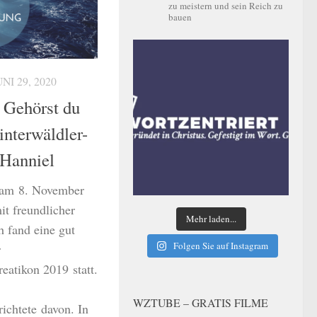
zu meistern und sein Reich zu
bauen
UNI 29, 2020
: Gehörst du
interwäldler-
 Hanniel
t am 8. November
t freundlicher
Mehr laden...
 fand eine gut
Folgen Sie auf Instagram
r
eatikon 2019 statt.
WZTUBE – GRATIS FILME
richtete davon. In