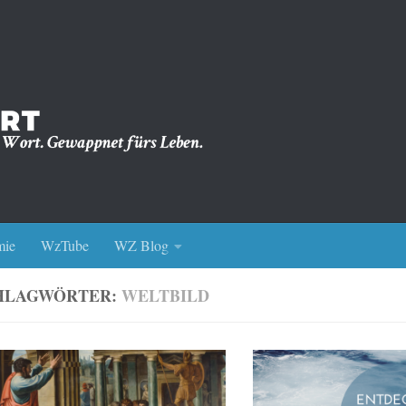
ie
WzTube
WZ Blog
HLAGWÖRTER:
WELTBILD