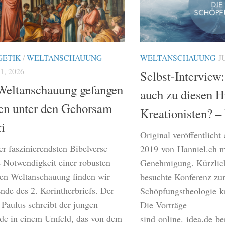
GETIK
/
WELTANSCHAUUNG
WELTANSCHAUUNG
J
, 2026
Selbst-Interview
Weltanschauung gefangen
auch zu diesen H
n unter den Gehorsam
Kreationisten? –
ti
Original veröffentlich
er faszinierendsten Bibelverse
2019 von Hanniel.ch mi
e Notwendigkeit einer robusten
Genehmigung. Kürzlich
hen Weltanschauung finden wir
besuchte Konferenz zu
nde des 2. Korintherbriefs. Der
Schöpfungstheologie kr
 Paulus schreibt der jungen
Die Vorträge
e in einem Umfeld, das von dem
sind online. idea.de be