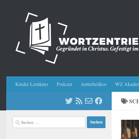
Zum Inhalt springen
Kinder Lernkino
Podcast
Antirrhetikos
WZ Akadem
SC
Suchen
nach: