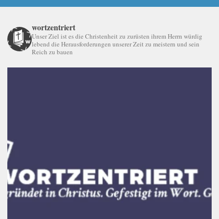
wortzentriert
Unser Ziel ist es die Christenheit zu zurüsten ihrem Herrn würdig
lebend die Herausforderungen unserer Zeit zu meistern und sein
Reich zu bauen