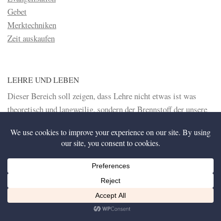
Gebet
Merktechniken
Zeit auskaufen
LEHRE UND LEBEN
Dieser Bereich soll zeigen, dass Lehre nicht etwas ist was
theoretisch und langweilig, sondern der Brennstoff der unsere
Liebe zu Gott anfacht, ist. Jesus sagte einmal, dass die
Wahrheit frei machen würde (Joh 8:32) und genauso ist auch
das Gegenteil der Fall. Lüge, oder falsche Lehre nimmt
gefangen und hindert den Menschen daran treu und fröhlich für
Gott zu leben.
Diese Website nutzt Cookies, um bestmögliche Funktionalität bieten zu können.
Ich bin einverstanden