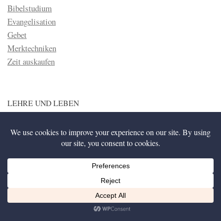
Bibelstudium
Evangelisation
Gebet
Merktechniken
Zeit auskaufen
LEHRE UND LEBEN
Dieser Bereich soll zeigen, dass Lehre nicht etwas ist was
theoretisch und langweilig, sondern der Brennstoff der unsere
Liebe zu Gott anfacht, ist. Jesus sagte einmal, dass die
Wahrheit frei machen würde (Joh 8:32) und genauso ist auch
das Gegenteil der Fall. Lüge, oder falsche Lehre nimmt
gefangen und hindert den Menschen daran treu und fröhlich für
Gott zu leben.
Diese Website nutzt Cookies, um bestmögliche Funktionalität bieten zu können.
Ich bin einverstanden