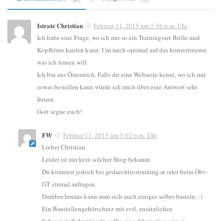
Istrate Christian
Februar 11, 2015 um 1:56 p.m. Uhr
Ich habe eine Frage, wo ich mir so ein Trainingsset Brille und
Kopfhörer kaufen kann. Um mich optimal auf das konzentrieren
was ich lernen will
Ich bin aus Österreich. Falls ihr eine Webseite kennt, wo ich mir
sowas bestellen kann würde ich mich über eine Antwort sehr
freuen
Gott segne euch!
FW
Februar 11, 2015 um 5:02 p.m. Uhr
Lieber Christian.
Leider ist mir kein solcher Shop bekannt.
Du könntest jedoch bei gedaechtnistraining.at oder beim Öbv-
GT einmal anfragen.
Darüber hinaus kann man sich auch einiges selber basteln. :)
Ein Baustellengehörschutz mit evtl. zusätzlichen