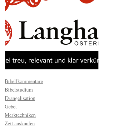
Bibellkommentare
Bibelstudium
Evangelisation
Gebet
Merktechniken
Zeit auskaufen