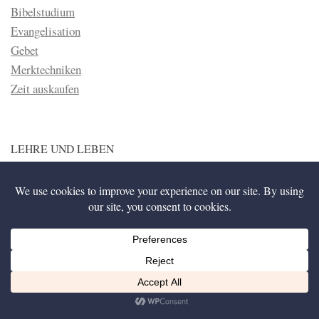
Bibelstudium
Evangelisation
Gebet
Merktechniken
Zeit auskaufen
LEHRE UND LEBEN
Dieser Bereich soll zeigen, dass Lehre nicht etwas ist was
theoretisch und langweilig, sondern der Brennstoff der unsere
Liebe zu Gott anfacht, ist. Jesus sagte einmal, dass die
Wahrheit frei machen würde (Joh 8:32) und genauso ist auch
das Gegenteil der Fall. Lüge, oder falsche Lehre nimmt
gefangen und hindert den Menschen daran treu und fröhlich für
Gott zu leben.
Diese Website nutzt Cookies, um bestmögliche Funktionalität bieten zu können.
Ich bin einverstanden