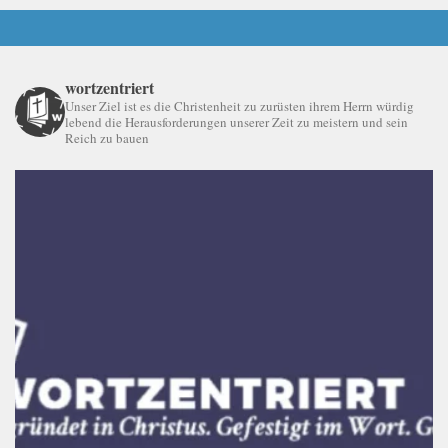
wortzentriert
Unser Ziel ist es die Christenheit zu zurüsten ihrem Herrn würdig
lebend die Herausforderungen unserer Zeit zu meistern und sein
Reich zu bauen