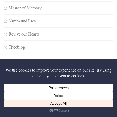
Master of Memory
Nimm und Lies
Revive our Hearts
Theoblog
Visualunit
Wordproject
WERKZEUGE
Diese Kategorie will, wie ihr Name verrät dir Werkzeug zur
Diese Website nutzt Cookies, um bestmögliche Funktionalität bieten zu können.
Hand geben, mit deren Hilfe du dir bspw. ein Bibelbuch selbst
Ich bin einverstanden
erarbeiten kannst. Wie ein Goldschürfer das richtige