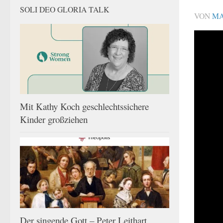
SOLI DEO GLORIA TALK
VON
MA
Mit Kathy Koch geschlechtssichere
Kinder großziehen
Der singende Gott – Peter Leithart