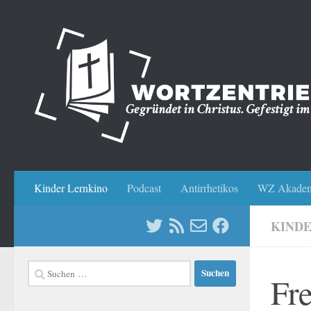
Zum Inhalt springen
Kinder Lernkino
Podcast
Antirrhetikos
WZ Akadem
KIND
Suchen
Fr
nach: