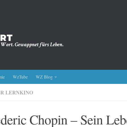
ie
WzTube
WZ Blog
ER LERNKINO
ederic Chopin – Sein Le