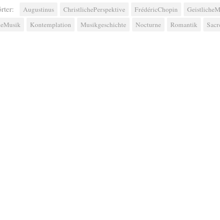
rter:
Augustinus
ChristlichePerspektive
FrédéricChopin
GeistlicheM
heMusik
Kontemplation
Musikgeschichte
Nocturne
Romantik
Sacr