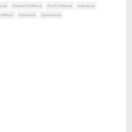
usik
GlaubeUndMusik
GottUndMusik
katholisch
edMusic
Sehnsucht
Spiritualität