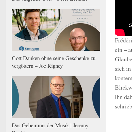
Frédér
ein – a
Gott Danken ohne seine Geschenke zu
Glaube
vergöttern – Joe Rigney
sich i
kontem
Blickw
ihn dab
schrieb
Das Geheimnis der Musik | Jeremy